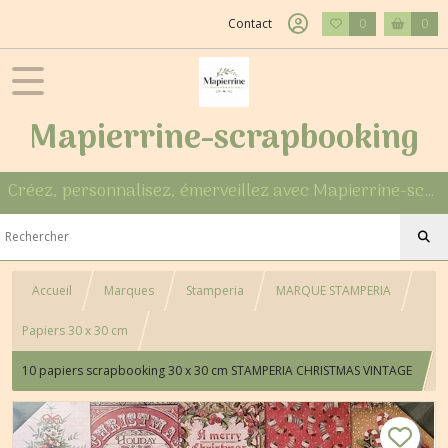
Contact
0
0
Mapierrine-scrapbooking
Créez, personnalisez, émerveillez avec Mapierrine-scrapbooking
Accueil
Marques
Stamperia
MARQUE STAMPERIA
Papiers 30 x 30 cm
10 papiers scrapbooking 30 x 30 cm STAMPERIA CHRISTMAS VINTAGE