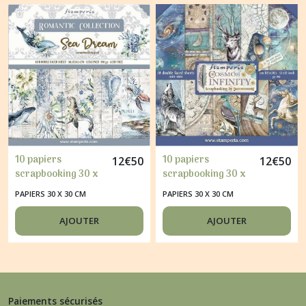
10 papiers
10 papiers
12
€
50
12
€
50
scrapbooking 30 x
scrapbooking 30 x
30 cm STAMPERIA
30 cm STAMPERIA
PAPIERS 30 X 30 CM
PAPIERS 30 X 30 CM
SEA DREAM
COSMOS INFINITY
AJOUTER
AJOUTER
Paiements sécurisés