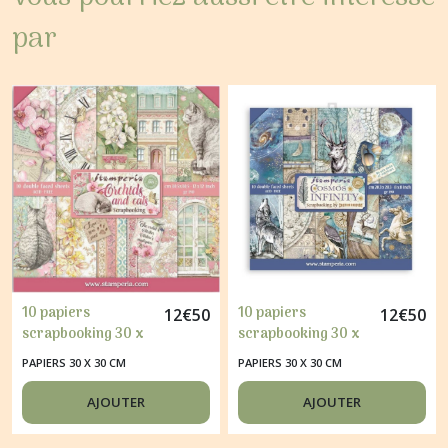
par
10 papiers
10 papiers
12
€
50
12
€
50
scrapbooking 30 x
scrapbooking 30 x
30 cm STAMPERIA
30 cm STAMPERIA
PAPIERS 30 X 30 CM
PAPIERS 30 X 30 CM
ORCHIDS AND CATS
COSMOS
AJOUTER
AJOUTER