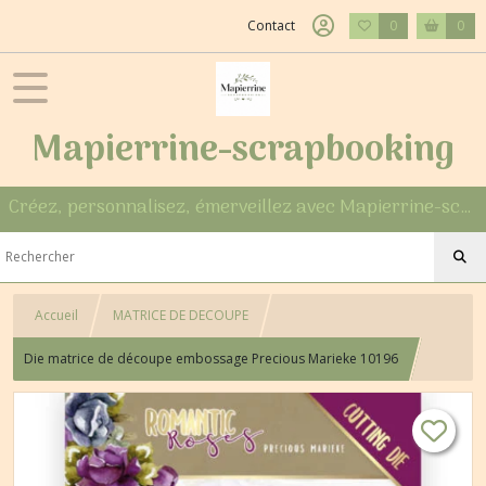
Contact
0
0
Mapierrine-scrapbooking
Créez, personnalisez, émerveillez avec Mapierrine-scrapbooking
Accueil
MATRICE DE DECOUPE
Die matrice de découpe embossage Precious Marieke 10196