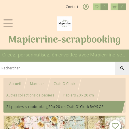
Contact
0
0
Mapierrine-scrapbooking
Créez, personnalisez, émerveillez avec Mapierrine-scrapbooking
Accueil
Marques
Craft O'Clock
Autres collections de papiers
Papiers 20 x 20 cm
24 papiers scrapbooking 20 x 20 cm Craft O' Clock RAYS OF
SUNSHINE