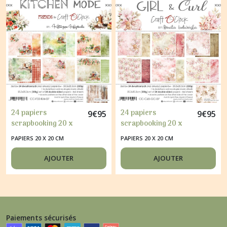
24 papiers
24 papiers
9
€
95
9
€
95
scrapbooking 20 x
scrapbooking 20 x
20 cm Craft O' Clock
20 cm Craft O' Clock
PAPIERS 20 X 20 CM
PAPIERS 20 X 20 CM
KITCHEN MODE
GIRL & CURL
AJOUTER
AJOUTER
Paiements sécurisés