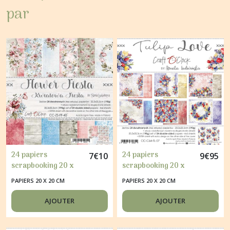
par
24 papiers
24 papiers
7
€
10
9
€
95
scrapbooking 20 x
scrapbooking 20 x
20 cm Craft O' Clock
20 cm Craft O' Clock
PAPIERS 20 X 20 CM
PAPIERS 20 X 20 CM
FLOWER FIESTA
TULIP LOVE
AJOUTER
AJOUTER