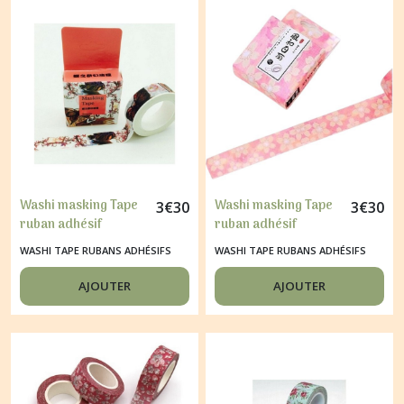
Washi masking Tape
Washi masking Tape
3
€
30
3
€
30
ruban adhésif
ruban adhésif
scrapbooking
scrapbooking
WASHI TAPE RUBANS ADHÉSIFS
WASHI TAPE RUBANS ADHÉSIFS
décoration 1,5 x 9 m
décoration 1,5 x 9 m
FEE PAPILLON
FLEUR BEIGE FOND
AJOUTER
AJOUTER
ROSE