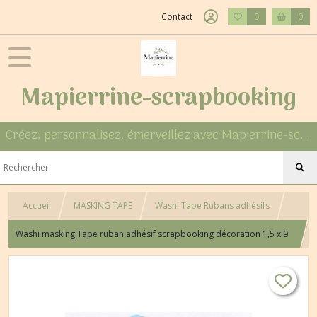
Contact
0
0
Mapierrine-scrapbooking
Créez, personnalisez, émerveillez avec Mapierrine-scrapbooking
Accueil
MASKING TAPE
Washi Tape Rubans adhésifs
Washi masking Tape ruban adhésif scrapbooking décoration 1,5 x 9
m CHIEN