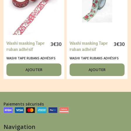
Washi masking Tape
Washi masking Tape
3
€
30
3
€
30
ruban adhésif
ruban adhésif
scrapbooking
scrapbooking
WASHI TAPE RUBANS ADHÉSIFS
WASHI TAPE RUBANS ADHÉSIFS
décoration 1,5 x 9 m
décoration 1,5 x 9 m
FLEUR FOND ROSE
FLEUR ROSE FOND
AJOUTER
AJOUTER
BLEU
Paiements sécurisés
Navigation