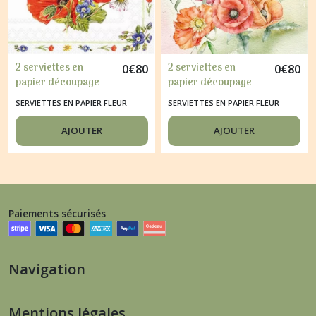
2 serviettes en
2 serviettes en
0
€
80
0
€
80
papier découpage
papier découpage
collage 33 cm
collage 33 cm
SERVIETTES EN PAPIER FLEUR
SERVIETTES EN PAPIER FLEUR
BOUQUET DE FLEURS
BOQUET DE
b
COQUEICOTS FLSS
AJOUTER
AJOUTER
100
Paiements sécurisés
Navigation
Mentions légales