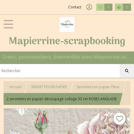
Contact
0
0
Mapierrine-scrapbooking
Créez, personnalisez, émerveillez avec Mapierrine-scrapbooking
Accueil
SERVIETTES EN PAPIER
Serviettes en papier Fleur
2 serviettes en papier découpage collage 33 cm ROSES ANGLAISE