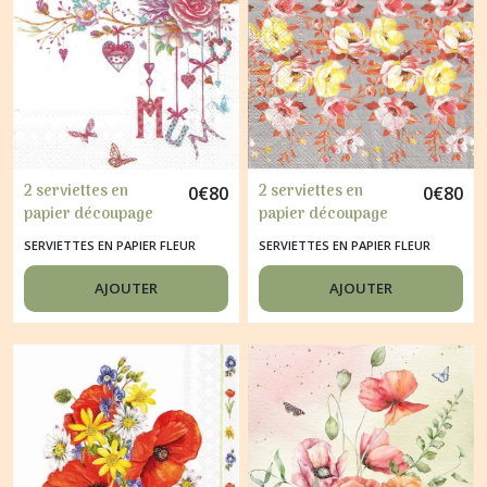
2 serviettes en
2 serviettes en
0
€
80
0
€
80
papier découpage
papier découpage
collage 33 cm ROSES
collage 33 cm FLEUR
SERVIETTES EN PAPIER FLEUR
SERVIETTES EN PAPIER FLEUR
COEUR
ROSE JAUNE B
AJOUTER
AJOUTER