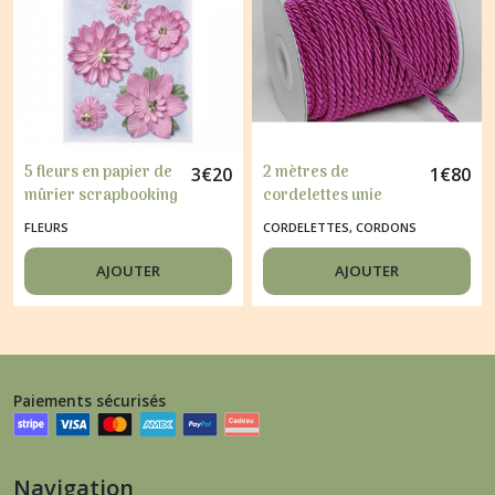
5 fleurs en papier de
2 mètres de
3
€
20
1
€
80
mûrier scrapbooking
cordelettes unie
HOBBYFUN FLORELLA
décoration,
FLEURS
CORDELETTES, CORDONS
ROSE ANCIEN
scrapbooking 4 mm
FUSCHIA
AJOUTER
AJOUTER
Paiements sécurisés
Navigation