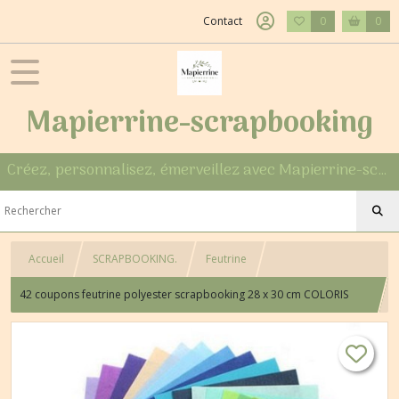
Contact
0
0
Mapierrine-scrapbooking
Créez, personnalisez, émerveillez avec Mapierrine-scrapbooking
Accueil
SCRAPBOOKING.
Feutrine
42 coupons feutrine polyester scrapbooking 28 x 30 cm COLORIS
ASSORTIS