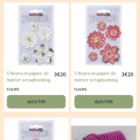
5 fleurs en papier de
5 fleurs en papier de
3
€
20
3
€
20
mûrier scrapbooking
mûrier scrapbooking
HOBBYFUN FLORELLA
HOBBYFUN FLORELLA
FLEURS
FLEURS
BLANC
ORANGE ANCIEN
AJOUTER
AJOUTER