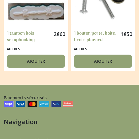
1 tampon bois
1 bouton porte, boite,
2
€
60
1
€
50
scrapbooking
tiroir, placard
carterie DECORATION
bronze antique
AUTRES
AUTRES
5
DECORATION.
AJOUTER
AJOUTER
Paiements sécurisés
Navigation