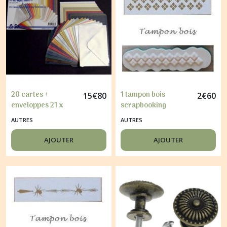
20 cartes +
1 tampon bois
15
€
80
2
€
60
enveloppes 21 x
scrapbooking
14.7 cm faire part,
carterie DECORATION
AUTRES
AUTRES
carterie
1
MÉTALLISES MIX
AJOUTER
AJOUTER