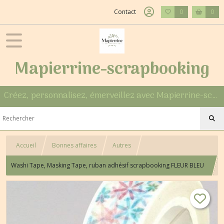
Contact
0
0
Mapierrine-scrapbooking
Créez, personnalisez, émerveillez avec Mapierrine-scrapbooking
Accueil
Bonnes affaires
Autres
Washi Tape, Masking Tape, ruban adhésif scrapbooking FLEUR BLEU
ROSE