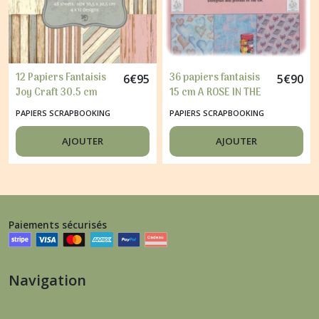
12 Papiers Fantaisis
36 papiers fantaisis
6
€
95
5
€
90
Joy Craft 30.5 cm
15 cm A ROSE IN THE
VINTAGE WOOD
POST
PAPIERS SCRAPBOOKING
PAPIERS SCRAPBOOKING
AJOUTER
AJOUTER
Paiements sécurisés
Navigation