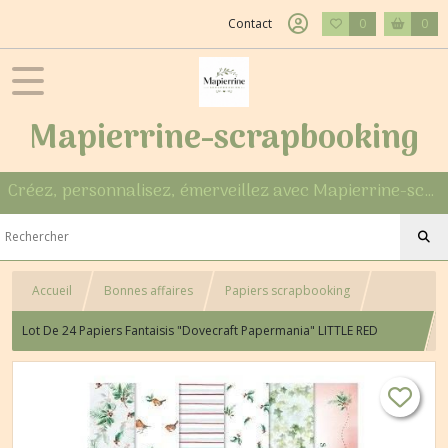
Contact
0
0
Mapierrine-scrapbooking
Créez, personnalisez, émerveillez avec Mapierrine-scrapbooking
Accueil
Bonnes affaires
Papiers scrapbooking
Lot De 24 Papiers Fantaisis "Dovecraft Papermania" LITTLE RED
ROBIN