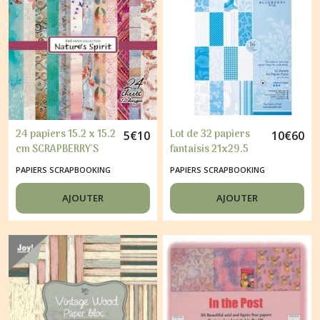
24 papiers 15.2 x 15.2
Lot de 32 papiers
5
€
10
10
€
60
cm SCRAPBERRY'S
fantaisis 21x29.5
NATURE'S SPIRIT
cm
PAPIERS SCRAPBOOKING
PAPIERS SCRAPBOOKING
AJOUTER
AJOUTER