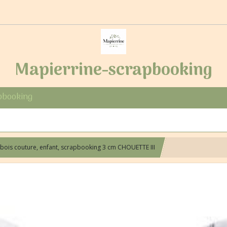
Mapierrine-scrapbooking
pbooking
bois couture, enfant, scrapbooking 3 cm CHOUETTE III