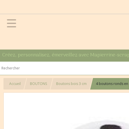
Créez, personnalisez, émerveillez avec Mapierrine-scra
Accueil
BOUTONS
Boutons bois 3 cm
4 boutons ronds en 