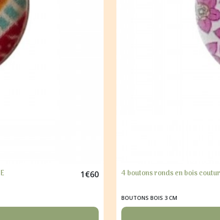
UE
4 boutons ronds en bois coutu
1
€
60
BOUTONS BOIS 3 CM