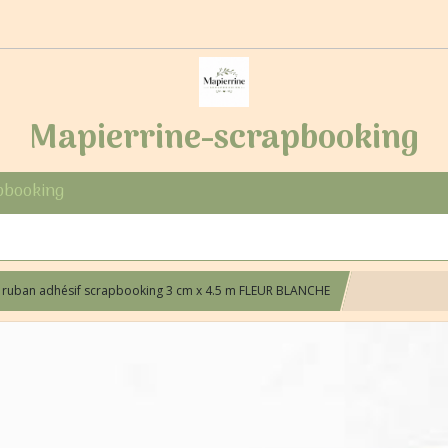
Mapierrine-scrapbooking
pbooking
 ruban adhésif scrapbooking 3 cm x 4.5 m FLEUR BLANCHE