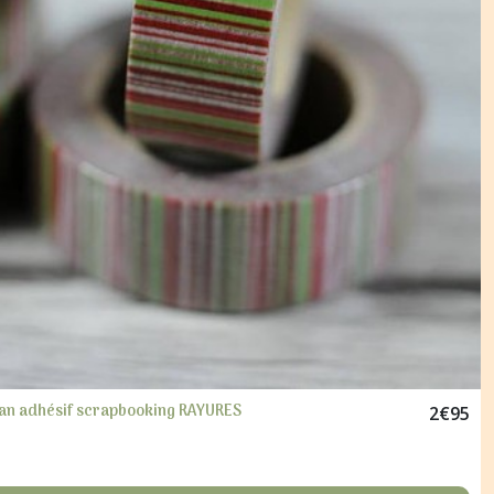
ban adhésif scrapbooking RAYURES
2
€
95