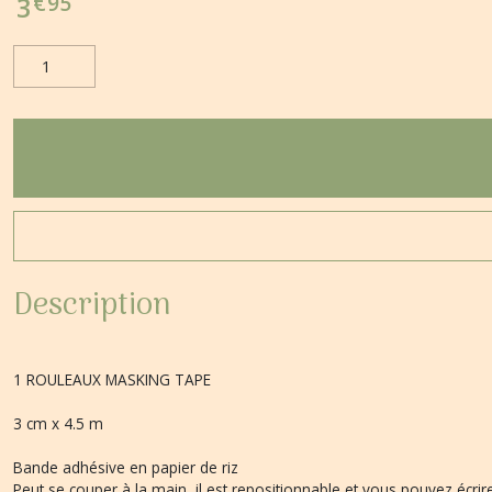
€
95
3
Description
1 ROULEAUX MASKING TAPE
3 cm x 4.5 m
Bande adhésive en papier de riz
Peut se couper à la main, il est repositionnable et vous pouvez écrir