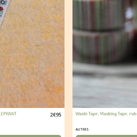
ELEPHANT
Washi Tape, Masking Tape, ru
2
€
95
AUTRES