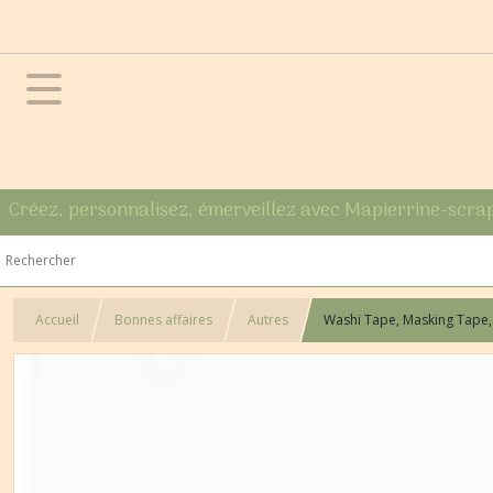
Créez, personnalisez, émerveillez avec Mapierrine-scra
Accueil
Bonnes affaires
Autres
Washi Tape, Masking Tape,