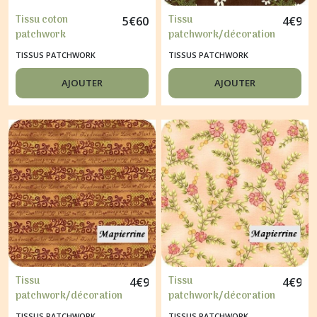
Tissu coton
Tissu
5
€
60
4
€
95
patchwork
patchwork/décoration
décoration couture
"CLOTHWORKS" PANIER
TISSUS PATCHWORK
TISSUS PATCHWORK
20 x 160 cm PETITE
DE FLEURS
FLEUR ROSE MARRON
AJOUTER
AJOUTER
Tissu
Tissu
4
€
95
4
€
95
patchwork/décoration
patchwork/décoration
"HENRY GLASS"
"HENRY GLASS"
TISSUS PATCHWORK
TISSUS PATCHWORK