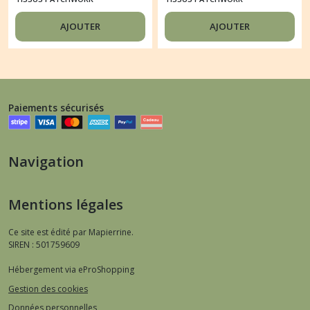
BRANCHE DE FLEURS
AJOUTER
AJOUTER
Paiements sécurisés
Navigation
Mentions légales
Ce site est édité par Mapierrine.
SIREN : 501759609
Hébergement via eProShopping
Gestion des cookies
Données personnelles