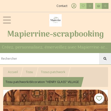
Contact
0
0
Mapierrine-scrapbooking
Créez, personnalisez, émerveillez avec Mapierrine-scrapbooking
Accueil
Tissu
Tissus patchwork
Tissu patchwork/décoration "HENRY GLASS" VILLAGE