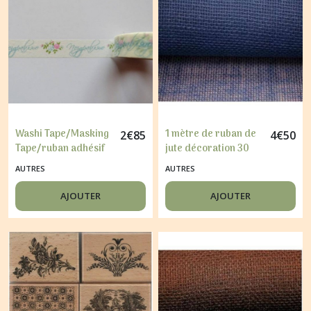
Washi Tape/Masking
1 mètre de ruban de
2
€
85
4
€
50
Tape/ruban adhésif
jute décoration 30
scrapbooking FLEURI.
cm BLEU
AUTRES
AUTRES
AJOUTER
AJOUTER