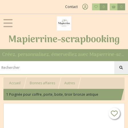
Contact
0
0
Mapierrine-scrapbooking
Créez, personnalisez, émerveillez avec Mapierrine-scrapbooking
Accueil
Bonnes affaires
Autres
1 Poignée pour coffre, porte, boite, tiroir bronze antique
ARABESQUE.