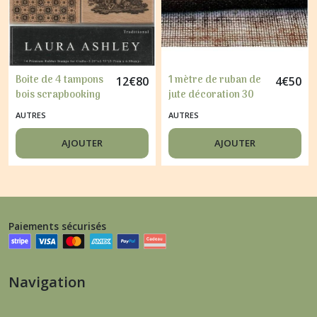
Boite de 4 tampons
1 mètre de ruban de
12
€
80
4
€
50
bois scrapbooking
jute décoration 30
LAURA ASHLEY
cm MARRON
AUTRES
AUTRES
FLEUR DECORATION
AJOUTER
AJOUTER
Paiements sécurisés
Navigation