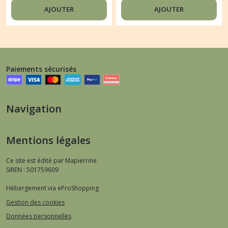
AJOUTER
AJOUTER
Paiements sécurisés
Navigation
Mentions légales
Ce site est édité par Mapierrine.
SIREN : 501759609
Hébergement via eProShopping
Gestion des cookies
Données personnelles