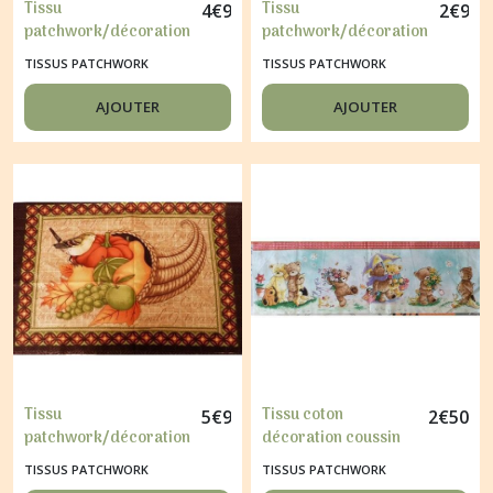
Tissu
Tissu
4
€
95
2
€
90
patchwork/décoration
patchwork/décoration
"RILEY BLAKE" FLEUR
1 vignette ENFANT 5
TISSUS PATCHWORK
TISSUS PATCHWORK
AJOUTER
AJOUTER
Tissu
Tissu coton
5
€
95
2
€
50
patchwork/décoration
décoration coussin
1 vignette OISEAU ET
59 x 19 cm LES
TISSUS PATCHWORK
TISSUS PATCHWORK
FRUITS
NONOURS