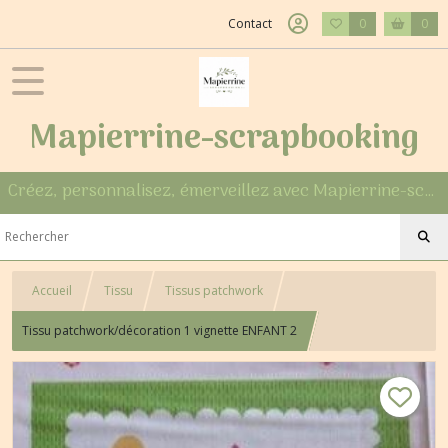
Contact
0
0
Mapierrine-scrapbooking
Créez, personnalisez, émerveillez avec Mapierrine-scrapbooking
Accueil
Tissu
Tissus patchwork
Tissu patchwork/décoration 1 vignette ENFANT 2