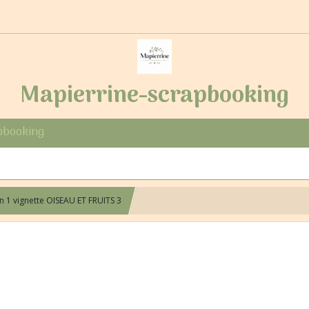
Mapierrine-scrapbooking
pbooking
 1 vignette OISEAU ET FRUITS 3