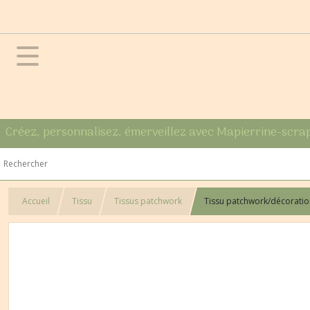
Créez, personnalisez, émerveillez avec Mapierrine-scra
Accueil
Tissu
Tissus patchwork
Tissu patchwork/décoration