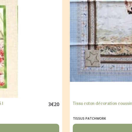
 I
Tissu coton décoration couss
3
€
20
TISSUS PATCHWORK