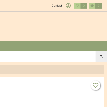
Contact
0
0