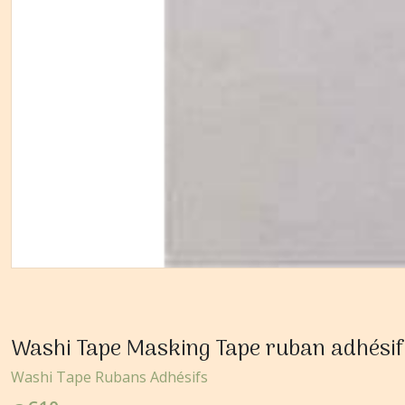
Washi Tape Masking Tape ruban adhés
Washi Tape Rubans Adhésifs