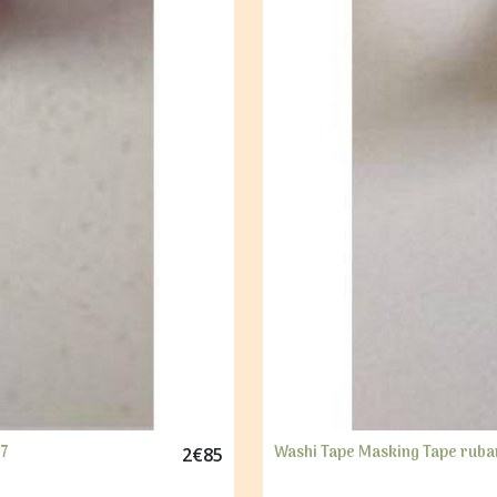
37
Washi Tape Masking Tape ruba
2
€
85