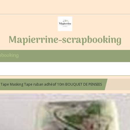
Mapierrine-scrapbooking
pbooking
 Tape Masking Tape ruban adhésif 10m BOUQUET DE PENSEES