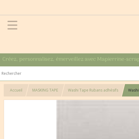
Créez, personnalisez, émerveillez avec Mapierrine-scra
Accueil
MASKING TAPE
Washi Tape Rubans adhésifs
Washi