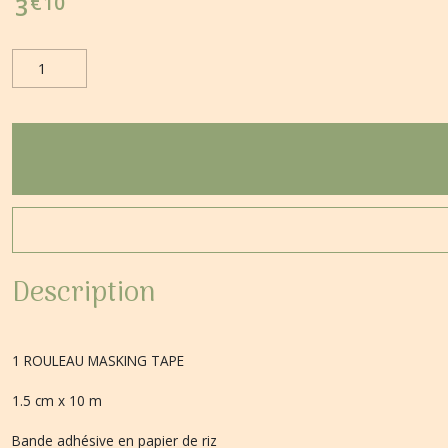
€
10
3
Description
1 ROULEAU MASKING TAPE
1.5 cm x 10 m
Bande adhésive en papier de riz