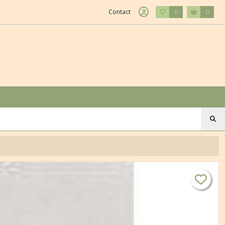
Contact
0
0