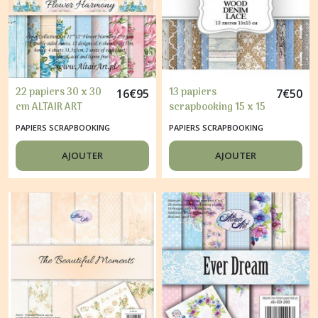
22 papiers 30 x 30
13 papiers
16
€
95
7
€
50
cm ALTAIR ART
scrapbooking 15 x 15
FLOWER HARMONY
cm FABRIKA DECORU
PAPIERS SCRAPBOOKING
PAPIERS SCRAPBOOKING
WOOD DENIM LACE
AJOUTER
AJOUTER