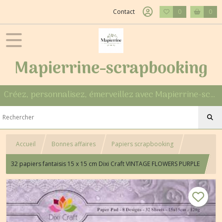
Contact
0
0
Mapierrine-scrapbooking
Créez, personnalisez, émerveillez avec Mapierrine-scrapbooking
Accueil
Bonnes affaires
Papiers scrapbooking
32 papiers fantaisis 15 x 15 cm Dixi Craft VINTAGE FLOWERS PURPLE