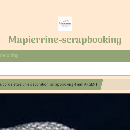
Mapierrine-scrapbooking
pbooking
e cordelettes unie décoration, scrapbooking 4 mm ARGENT