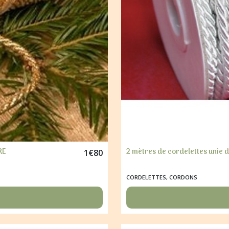
RE
2 mètres de cordelettes unie
1
€
80
CORDELETTES, CORDONS