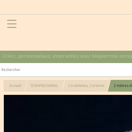
Créez, personnalisez, émerveillez avec Mapierrine-scra
Accueil
SCRAPBOOKING.
Cordelettes, Cordons
2 mètres d