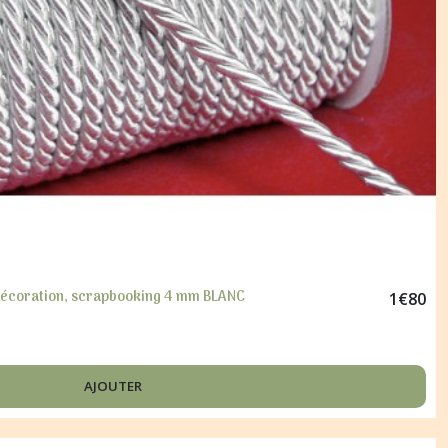
 décoration, scrapbooking 4 mm BLANC
1
€
80
AJOUTER