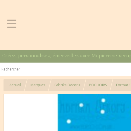
Créez, personnalisez, émerveillez avec Mapierrine-scra
Accueil
Marques
Fabrika Decoru
POCHOIRS
Format 1