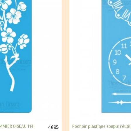
POMMIER OISEAU 114
Pochoir plastique souple réut
4
€
95