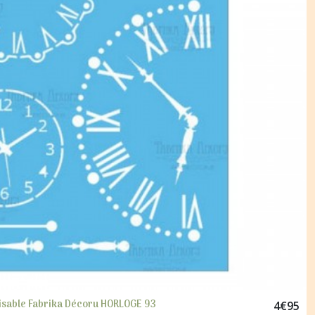
ilisable Fabrika Décoru HORLOGE 93
4
€
95