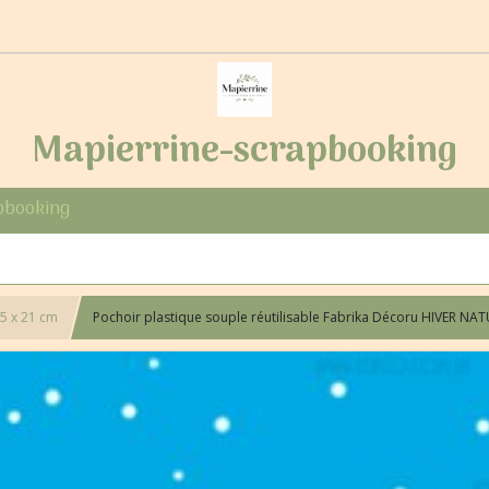
Mapierrine-scrapbooking
pbooking
5 x 21 cm
Pochoir plastique souple réutilisable Fabrika Décoru HIVER NA