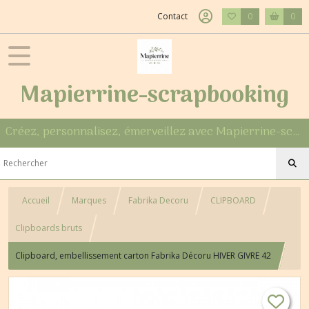
Contact
0
0
Mapierrine-scrapbooking
Créez, personnalisez, émerveillez avec Mapierrine-scrapbooking
Accueil
Marques
Fabrika Decoru
CLIPBOARD
Clipboards bruts
Clipboard, embellissement carton Fabrika Décoru HIVER GIVRE 42