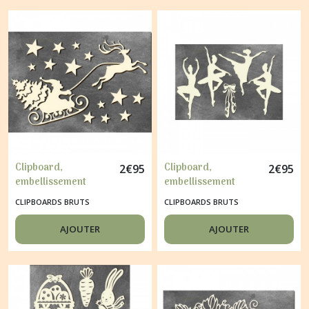
Clipboard,
Clipboard,
2
€
95
2
€
95
embellissement
embellissement
carton Fabrika
carton Fabrika
CLIPBOARDS BRUTS
CLIPBOARDS BRUTS
Décoru NOEL PERE
Décoru DANSEUSE 85
NOEL 37
AJOUTER
AJOUTER