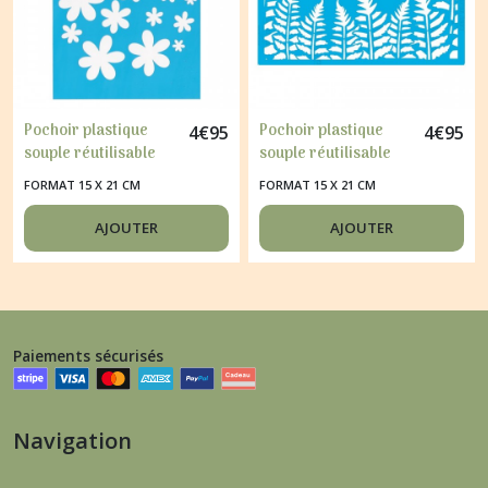
Pochoir plastique
Pochoir plastique
4
€
95
4
€
95
souple réutilisable
souple réutilisable
Fabrika Décoru
Fabrika Décoru
FORMAT 15 X 21 CM
FORMAT 15 X 21 CM
FLEUR 024
FOUGERE 297
AJOUTER
AJOUTER
Paiements sécurisés
Navigation