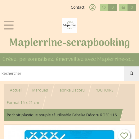
Contact
0
0
Mapierrine-scrapbooking
Créez, personnalisez, émerveillez avec Mapierrine-scrapbooking
Accueil
Marques
Fabrika Decoru
POCHOIRS
Format 15 x 21 cm
Pochoir plastique souple réutilisable Fabrika Décoru ROSE 116