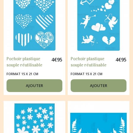
Pochoir plastique
Pochoir plastique
4
€
95
4
€
95
souple réutilisable
souple réutilisable
Fabrika Décoru
Fabrika Décoru
FORMAT 15 X 21 CM
FORMAT 15 X 21 CM
COEUR 110
CUPIDON 109
AJOUTER
AJOUTER