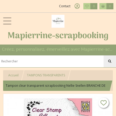
Contact
0
0
Mapierrine-scrapbooking
Créez, personnalisez, émerveillez avec Mapierrine-scrapbooking
Accueil
TAMPONS TRANSPARENTS
Tampon clear transparent scrapbooking Nellie Snellen BRANCHE DE
FLEURS 053