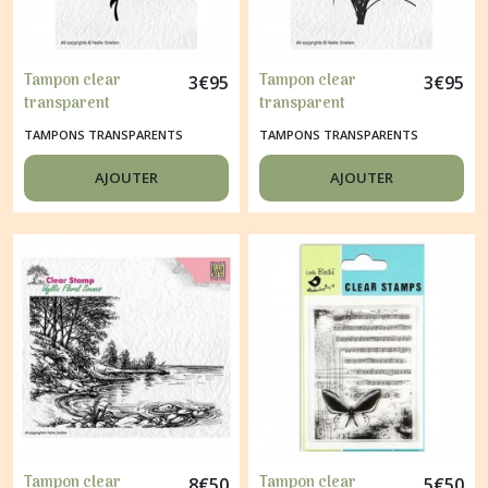
Tampon clear
Tampon clear
3
€
95
3
€
95
transparent
transparent
scrapbooking Nellie
scrapbooking Nellie
TAMPONS TRANSPARENTS
TAMPONS TRANSPARENTS
Snellen FLEUR LYS
Snellen HERBE 055
052
AJOUTER
AJOUTER
Tampon clear
Tampon clear
8
€
50
5
€
50