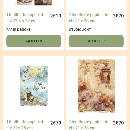
1 feuille de papier de
1 feuille de papier de
2
€
10
2
€
70
riz 22.5 x 32 cm
riz 21 x 28 cm
découpage collage
découpage collage
PAPER DESIGNS
STUDIOLIGHT
PAPER DESIGNS CHAT
STUDIO LIGHT LOU
080
AVIATION 13
AJOUTER
AJOUTER
1 feuille de papier de
1 feuille de papier de
2
€
70
2
€
70
riz 21 x 28 cm
riz 21 x 28 cm