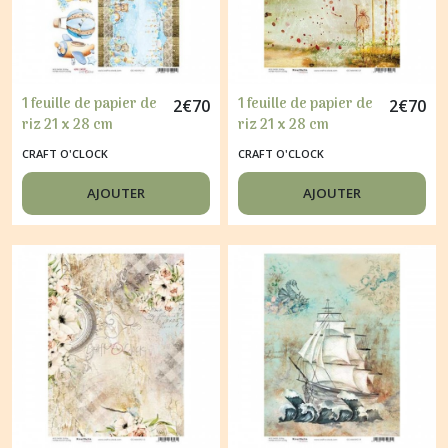
1 feuille de papier de
1 feuille de papier de
2
€
70
2
€
70
riz 21 x 28 cm
riz 21 x 28 cm
découpage collage
découpage collage
CRAFT O'CLOCK
CRAFT O'CLOCK
CRAFT O'CLOCK
CRAFT O'CLOCK
HELLO LITTLE BOY 10
SILVER HEART
AJOUTER
AJOUTER
WARRIOR