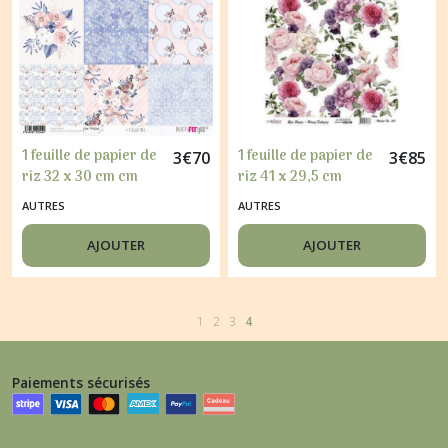
1 feuille de papier de
1 feuille de papier de
3
€
70
3
€
85
riz 32 x 30 cm cm
riz 41 x 29,5 cm
découpage collage
découpage collage
AUTRES
AUTRES
PAPERS FOR YOU
CADENCE FLEUR ROSE
2044
811
AJOUTER
AJOUTER
1
2
3
4
Paiements sécurisés