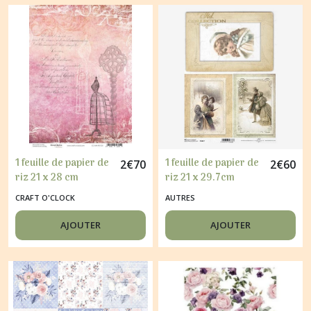
1 feuille de papier de
1 feuille de papier de
2
€
70
2
€
60
riz 21 x 28 cm
riz 21 x 29.7cm
découpage collage
découpage
CRAFT O'CLOCK
AUTRES
CRAFT O'CLOCK
collagePERSONNAGE
DREAM SHADOW
RETRO 1027
AJOUTER
AJOUTER