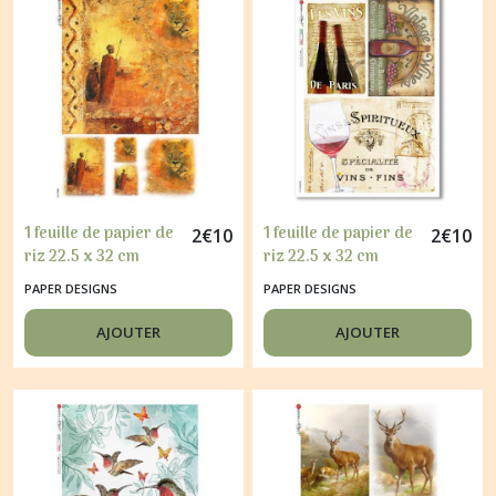
(29)
Ciao
Bella
(33)
Paper
Designs
(203)
1 feuille de papier de
1 feuille de papier de
2
€
10
2
€
10
riz 22.5 x 32 cm
riz 22.5 x 32 cm
découpage collage
découpage collage
Studiolight
PAPER DESIGNS
PAPER DESIGNS
PAPER DESIGNS
PAPER DESIGNS VIN
(7)
AFRIQUE MASAI 028
RAISIN 0056
AJOUTER
AJOUTER
Craft
O'Clock
(11)
Autres
(3)