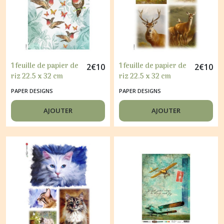
Afficher
les
résultats
1 feuille de papier de
1 feuille de papier de
2
€
10
2
€
10
riz 22.5 x 32 cm
riz 22.5 x 32 cm
découpage collage
découpage collage
PAPER DESIGNS
PAPER DESIGNS
PAPER DESIGNS
PAPER DESIGNS BICHE
OISEAU COLIBRIS
CHEVREUIL 0103
AJOUTER
AJOUTER
FLEUR 0149