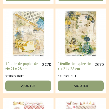
1 feuille de papier de
1 feuille de papier de
2
€
70
2
€
70
riz 21 x 28 cm
riz 21 x 28 cm
découpage collage
découpage collage
STUDIOLIGHT
STUDIOLIGHT
STUDIO LIGHT NEW
STUDIO LIGHT NEW
AWAKENING 02
AWAKENING 12
AJOUTER
AJOUTER