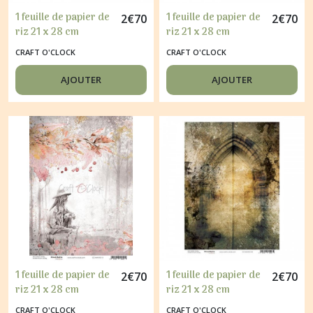
1 feuille de papier de
1 feuille de papier de
2
€
70
2
€
70
riz 21 x 28 cm
riz 21 x 28 cm
découpage collage
découpage collage
CRAFT O'CLOCK
CRAFT O'CLOCK
CRAFT O'CLOCK
CRAFT O'CLOCK
BLOOMING RETREAT
OCEAN DEEP 19
AJOUTER
AJOUTER
15
1 feuille de papier de
1 feuille de papier de
2
€
70
2
€
70
riz 21 x 28 cm
riz 21 x 28 cm
découpage collage
découpage collage
CRAFT O'CLOCK
CRAFT O'CLOCK