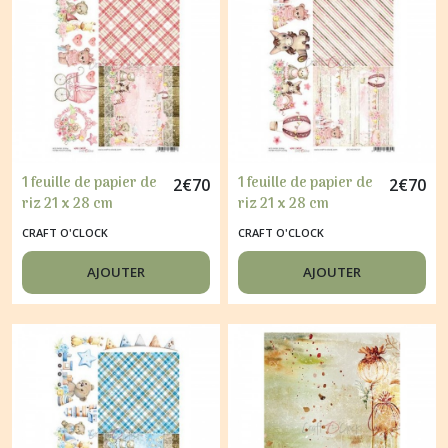
1 feuille de papier de
1 feuille de papier de
2
€
70
2
€
70
riz 21 x 28 cm
riz 21 x 28 cm
découpage collage
découpage collage
CRAFT O'CLOCK
CRAFT O'CLOCK
CRAFT O'CLOCK
CRAFT O'CLOCK
HELLO LITTLE GIRL 08
HELLO LITTLE GIRL 07
AJOUTER
AJOUTER