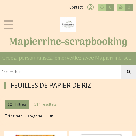
Fermer
Contact
0
0
FILTRES
Mapierrine-scrapbooking
Tous
les
produits
FEUILLES
Créez, personnalisez, émerveillez avec Mapierrine-scrapbooking
DE
PAPIER
DE
RIZ
FEUILLES DE PAPIER DE RIZ
AB
Studio
Filtres
314 résultats
(28)
Trier par
ITD
Collection