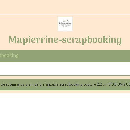
Mapierrine-scrapbooking
pbooking
 de ruban gros grain galon fantaisie scrapbooking couture 2.2 cm ETAS UNIS U