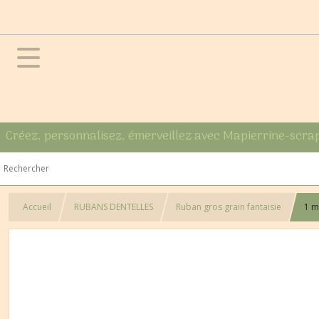
Créez, personnalisez, émerveillez avec Mapierrine-scra
Accueil
RUBANS DENTELLES
Ruban gros grain fantaisie
1 m