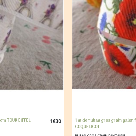
5 cm TOUR EIFFEL
1 m de ruban gros grain galon
1
€
30
COQUELICOT
RUBAN GROS GRAIN FANTAISIE