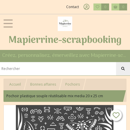
Contact
0
0
Mapierrine-scrapbooking
Créez, personnalisez, émerveillez avec Mapierrine-scrapbooking
Accueil
Bonnes affaires
Pochoirs
Pochoir plastique souple réutilisable mix media 20 x 25 cm
AMAZONIA 064