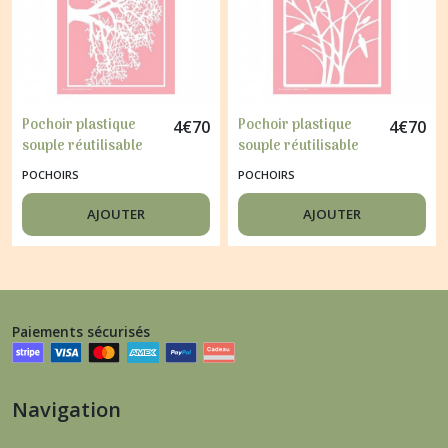
Pochoir plastique
Pochoir plastique
4
€
70
4
€
70
souple réutilisable
souple réutilisable
Nellie's Choice ARBRE
Nellie's Choice
POCHOIRS
POCHOIRS
001
OISEAU ARBRE 003
AJOUTER
AJOUTER
Paiements sécurisés
Navigation