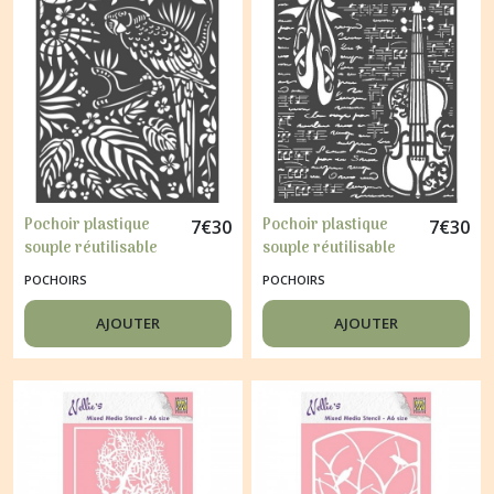
Pochoir plastique
Pochoir plastique
7
€
30
7
€
30
souple réutilisable
souple réutilisable
mix media 20 x 25
mix media 20 x 25
POCHOIRS
POCHOIRS
cm AMAZONIA 067
cm PASSION 069
AJOUTER
AJOUTER