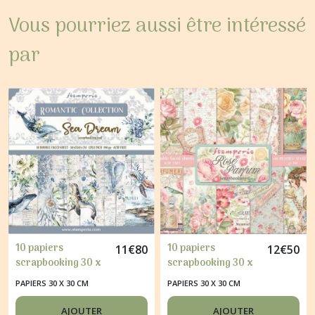
Vous pourriez aussi être intéressé
par
10 papiers
10 papiers
11
€
80
12
€
50
scrapbooking 30 x
scrapbooking 30 x
30 cm STAMPERIA
30 cm STAMPERIA
PAPIERS 30 X 30 CM
PAPIERS 30 X 30 CM
ROMANTIC
ROSE PARFUM
COLLECTION SEA
AJOUTER
AJOUTER