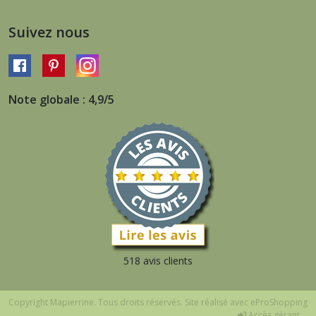
Suivez nous
Note globale : 4,9/5
518 avis clients
Copyright Mapierrine. Tous droits réservés. Site réalisé avec
eProShopping
Accès gérant