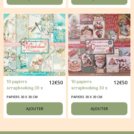
DREAM
10 papiers
10 papiers
12
€
50
12
€
50
scrapbooking 30 x
scrapbooking 30 x
30 cm STAMPERIA
30 cm STAMPERIA
PAPIERS 30 X 30 CM
PAPIERS 30 X 30 CM
WONDERLAND
CHRISTMAS
VINTAGE
AJOUTER
AJOUTER