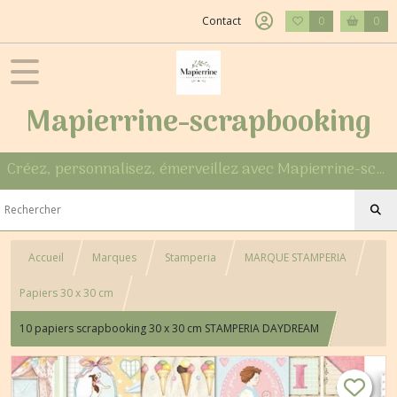
Contact
0
0
Mapierrine-scrapbooking
Créez, personnalisez, émerveillez avec Mapierrine-scrapbooking
Accueil
Marques
Stamperia
MARQUE STAMPERIA
Papiers 30 x 30 cm
10 papiers scrapbooking 30 x 30 cm STAMPERIA DAYDREAM