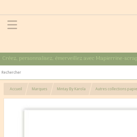
Créez, personnalisez, émerveillez avec Mapierrine-scra
Accueil
Marques
Mintay By Karola
Autres collections papi