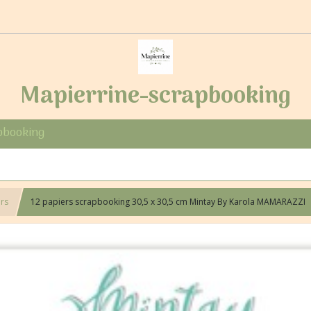
Mapierrine-scrapbooking
pbooking
ers
12 papiers scrapbooking 30,5 x 30,5 cm Mintay By Karola MAMARAZZI