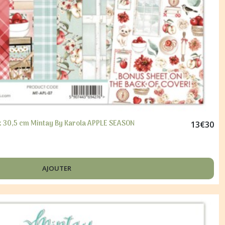
x 30,5 cm Mintay By Karola APPLE SEASON
13
€
30
AJOUTER