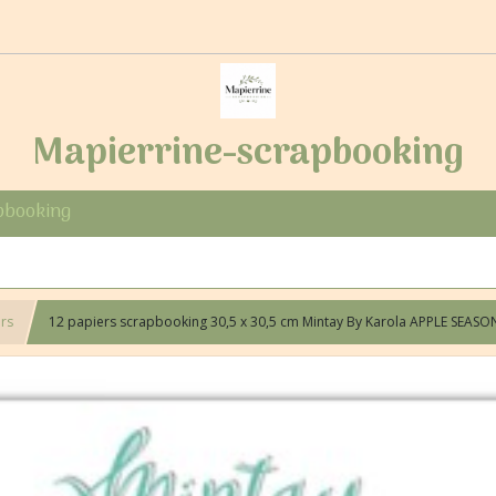
Mapierrine-scrapbooking
pbooking
ers
12 papiers scrapbooking 30,5 x 30,5 cm Mintay By Karola APPLE SEASO