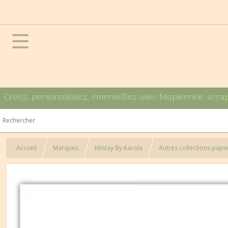
Créez, personnalisez, émerveillez avec Mapierrine-scra
Accueil
Marques
Mintay By Karola
Autres collections papi