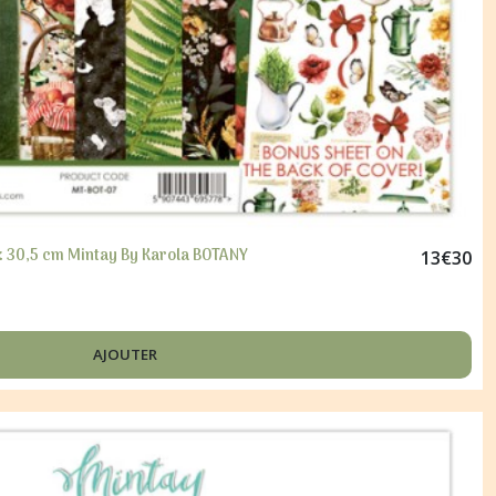
x 30,5 cm Mintay By Karola BOTANY
13
€
30
AJOUTER