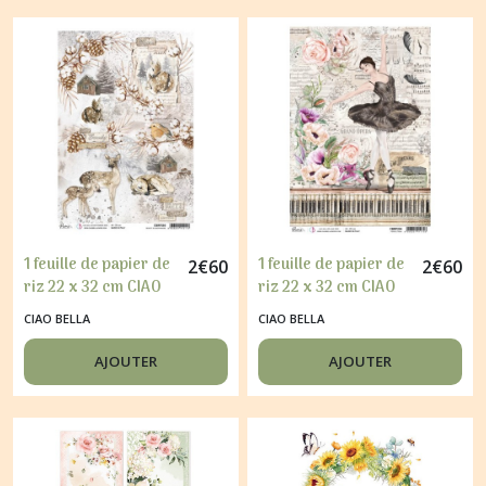
1 feuille de papier de
1 feuille de papier de
2
€
60
2
€
60
riz 22 x 32 cm CIAO
riz 22 x 32 cm CIAO
BELLA COZY
BELLA LE SIGNE NOIR
CIAO BELLA
CIAO BELLA
MOMENTS 280
254
AJOUTER
AJOUTER