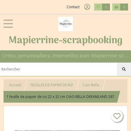
Contact
0
0
Mapierrine-scrapbooking
Créez, personnalisez, émerveillez avec Mapierrine-scrapbooking
Accueil
FEUILLES DE PAPIER DE RIZ
Ciao Bella
1 feuille de papier de riz 22 x 32 cm CIAO BELLA DREAMLAND 287