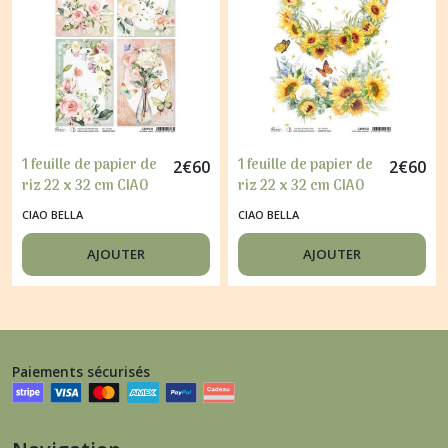
1 feuille de papier de
1 feuille de papier de
2
€
60
2
€
60
riz 22 x 32 cm CIAO
riz 22 x 32 cm CIAO
BELLA BLOOMING 319
BELLA FARMHOUSE
CIAO BELLA
CIAO BELLA
GARDEN 332
AJOUTER
AJOUTER
Paiements sécurisés