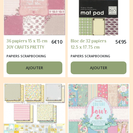
36 papiers 15 x 15 cm
Bloc de 32 papiers
6
€
10
5
€
95
JOY CRAFTS PRETTY
12.5 x 17.75 cm
FLORAL
FAMILY
PAPIERS SCRAPBOOKING
PAPIERS SCRAPBOOKING
AJOUTER
AJOUTER