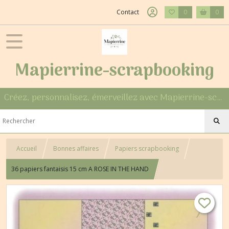
Contact
0
0
Mapierrine-scrapbooking
Créez, personnalisez, émerveillez avec Mapierrine-scrapbooking
Accueil
Bonnes affaires
Papiers scrapbooking
36 papiers fantaisis 15 cm A ROSE IN THE HAND