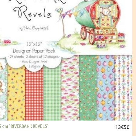
.5 cm "RIVERBANK REVELS"
13
€
50