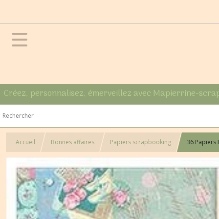
Créez, personnalisez, émerveillez avec Mapierrine-scra
Accueil
Bonnes affaires
Papiers scrapbooking
36 Papiers