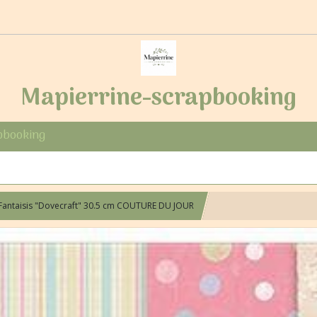
Mapierrine-scrapbooking
pbooking
 Fantaisis "Dovecraft" 30.5 cm COUTURE DU JOUR