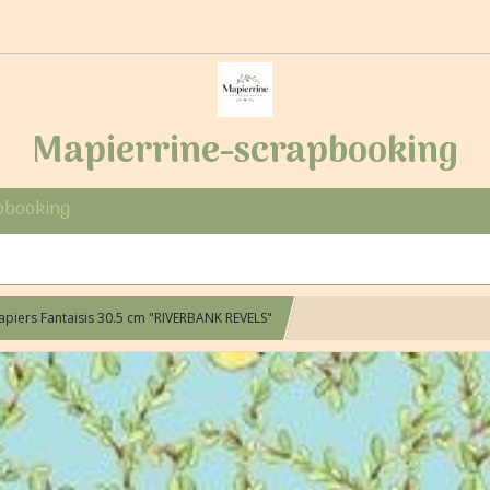
Mapierrine-scrapbooking
pbooking
apiers Fantaisis 30.5 cm "RIVERBANK REVELS"