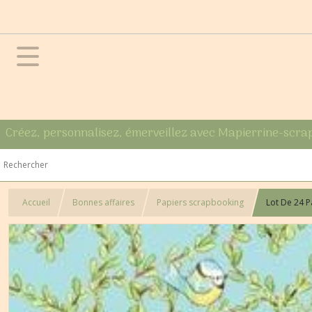
Créez, personnalisez, émerveillez avec Mapierrine-scra
Accueil
Bonnes affaires
Papiers scrapbooking
Lot De 24 P