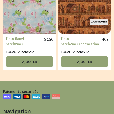
Tissu flanel
Tissu
8
€
50
4
€
95
patchwork
patchwork/décoration
décoration couture
"HENRY GLASS" VILLAGE
TISSUS PATCHWORK
TISSUS PATCHWORK
GRENOUILLE
AJOUTER
AJOUTER
Paiements sécurisés
Navigation