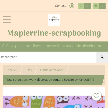
Contact
0
0
Mapierrine-scrapbooking
Créez, personnalisez, émerveillez avec Mapierrine-scrapbooking
Accueil
Tissu
Tissus patchwork
Tissu coton patchwork décoration couture 50 x 50 cm CHOUETTE
HIBOUX IV