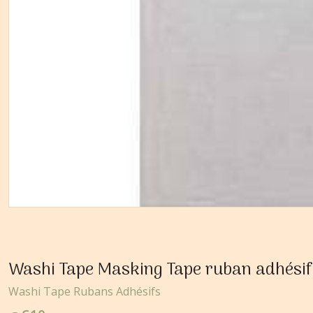
Washi Tape Masking Tape ruban adhési
Washi Tape Rubans Adhésifs