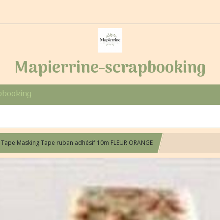
Mapierrine-scrapbooking
pbooking
 Tape Masking Tape ruban adhésif 10m FLEUR ORANGE