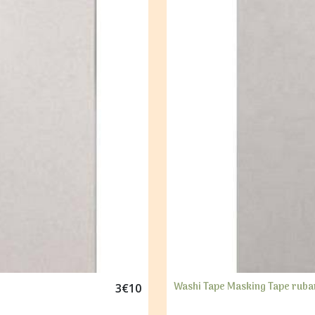
Washi Tape Masking Tape ruban
3
€
10