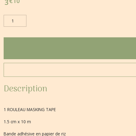
€
10
3
Description
1 ROULEAU MASKING TAPE
1.5 cm x 10 m
Bande adhésive en papier de riz