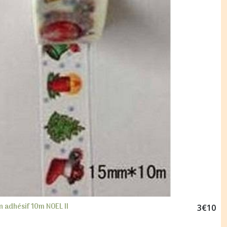
 adhésif 10m NOEL II
3
€
10