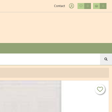
Contact
0
0