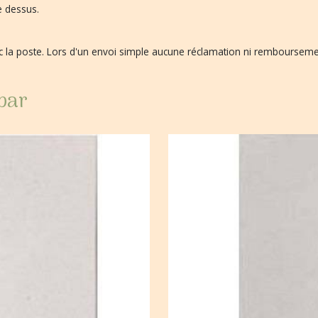
e dessus.
vec la poste. Lors d'un envoi simple aucune réclamation ni remboursem
 par