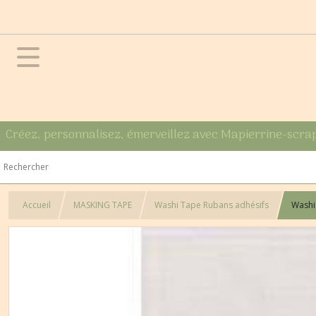
Créez, personnalisez, émerveillez avec Mapierrine-scra
Accueil
MASKING TAPE
Washi Tape Rubans adhésifs
Washi