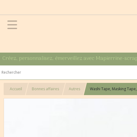
Créez, personnalisez, émerveillez avec Mapierrine-scra
Accueil
Bonnes affaires
Autres
Washi Tape, Masking Tape