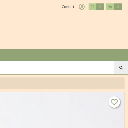
Contact
0
0