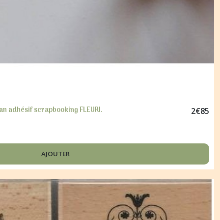
n adhésif scrapbooking FLEURI.
2
€
85
AJOUTER