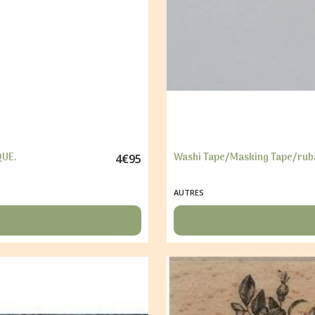
QUE.
Washi Tape/Masking Tape/ruba
4
€
95
AUTRES