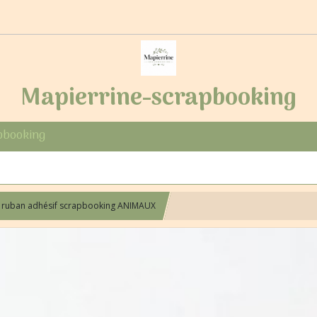
Mapierrine-scrapbooking
pbooking
, ruban adhésif scrapbooking ANIMAUX