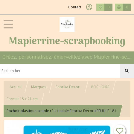
Contact
0
0
Mapierrine-scrapbooking
Créez, personnalisez, émerveillez avec Mapierrine-scrapbooking
Accueil
Marques
Fabrika Decoru
POCHOIRS
Format 15 x 21 cm
Pochoir plastique souple réutilisable Fabrika Décoru FEUILLE 181