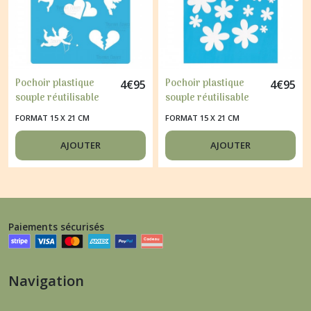
Pochoir plastique
Pochoir plastique
4
€
95
4
€
95
souple réutilisable
souple réutilisable
Fabrika Décoru
Fabrika Décoru
FORMAT 15 X 21 CM
FORMAT 15 X 21 CM
CUPIDON 109
FLEUR 024
AJOUTER
AJOUTER
Paiements sécurisés
Navigation