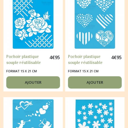
Pochoir plastique
Pochoir plastique
4
€
95
4
€
95
souple réutilisable
souple réutilisable
Fabrika Décoru ROSE
Fabrika Décoru
FORMAT 15 X 21 CM
FORMAT 15 X 21 CM
116
COEUR 110
AJOUTER
AJOUTER