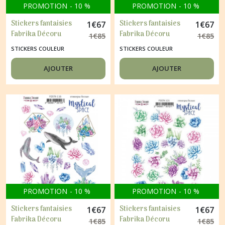
PROMOTION
-
10
%
PROMOTION
-
10
%
Stickers fantaisies
Stickers fantaisies
1
€
67
1
€
67
Fabrika Décoru
Fabrika Décoru
1
€
85
1
€
85
SUMMER FLOWERS
SUMMER FLOWERS
STICKERS COULEUR
STICKERS COULEUR
119
117
AJOUTER
AJOUTER
PROMOTION
-
10
%
PROMOTION
-
10
%
Stickers fantaisies
Stickers fantaisies
1
€
67
1
€
67
Fabrika Décoru
Fabrika Décoru
1
€
85
1
€
85