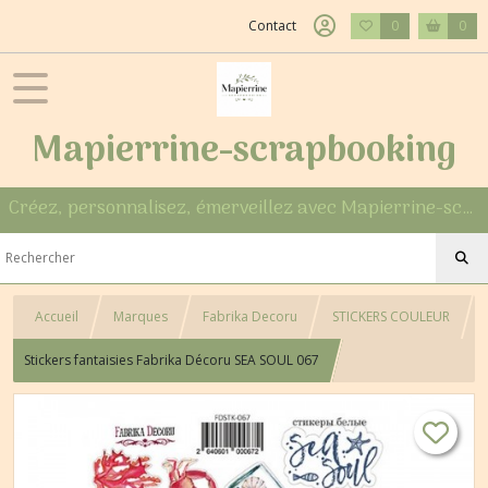
Contact
0
0
Mapierrine-scrapbooking
Créez, personnalisez, émerveillez avec Mapierrine-scrapbooking
Accueil
Marques
Fabrika Decoru
STICKERS COULEUR
Stickers fantaisies Fabrika Décoru SEA SOUL 067