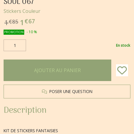
SOUL 067
Stickers Couleur
€
67
1
1
€
85
-
10
%
PROMOTION
En stock
AJOUTER AU PANIER
POSER UNE QUESTION
Description
KIT DE STICKERS FANTAISIES