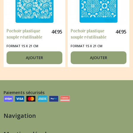
Pochoir plastique
Pochoir plastique
4
€
95
4
€
95
souple réutilisable
souple réutilisable
Fabrika Décoru ROSE
Fabrika Décoru
FORMAT 15 X 21 CM
FORMAT 15 X 21 CM
ROSIER 293
ORNEMENT 320
AJOUTER
AJOUTER
Paiements sécurisés
Navigation