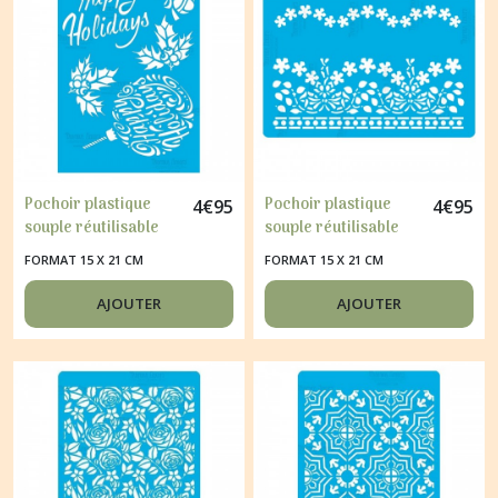
Pochoir plastique
Pochoir plastique
4
€
95
4
€
95
souple réutilisable
souple réutilisable
Fabrika Décoru NOEL
Fabrika Décoru
FORMAT 15 X 21 CM
FORMAT 15 X 21 CM
HOUX VACANCES 301
DECORATION DE
FLEURS 265
AJOUTER
AJOUTER