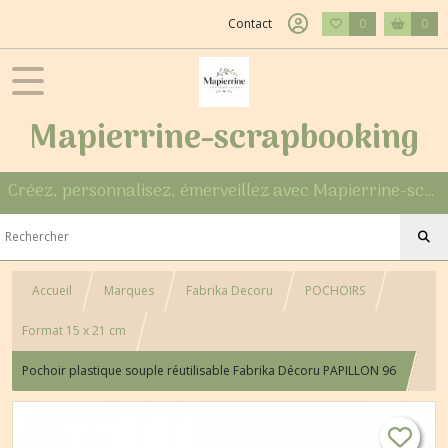
Contact
0
0
Mapierrine-scrapbooking
Créez, personnalisez, émerveillez avec Mapierrine-scrapbooking
Accueil
Marques
Fabrika Decoru
POCHOIRS
Format 15 x 21 cm
Pochoir plastique souple réutilisable Fabrika Décoru PAPILLON 96