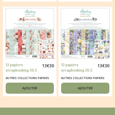
12 papiers
12 papiers
13
€
30
13
€
30
scrapbooking 30,5
scrapbooking 30,5
x 30,5 cm Mintay By
x 30,5 cm Mintay By
AUTRES COLLECTIONS PAPIERS
AUTRES COLLECTIONS PAPIERS
Karola APPLE
Karola LAVENDER
SEASON
FARM
AJOUTER
AJOUTER