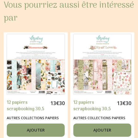
Vous pourriez aussi être intéressé
par
12 papiers
12 papiers
13
€
30
13
€
30
scrapbooking 30,5
scrapbooking 30,5
x 30,5 cm Mintay By
x 30,5 cm Mintay By
AUTRES COLLECTIONS PAPIERS
AUTRES COLLECTIONS PAPIERS
Karola MAMARAZZI
Karola CITY OF LOVE
AJOUTER
AJOUTER