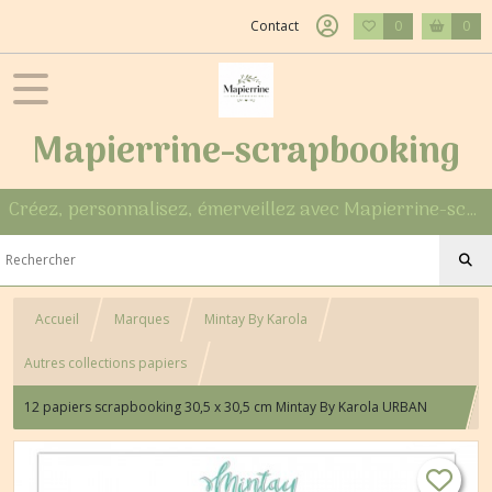
Contact
0
0
Mapierrine-scrapbooking
Créez, personnalisez, émerveillez avec Mapierrine-scrapbooking
Accueil
Marques
Mintay By Karola
Autres collections papiers
12 papiers scrapbooking 30,5 x 30,5 cm Mintay By Karola URBAN
JUNGLE